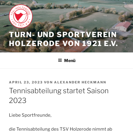
Zum
Inhalt
springen
TURN- UND SPORTVEREIN
HOLZERODE VON 1921 E.V.
Menü
VERÖFFENTLICHT
APRIL 23, 2023
VON
ALEXANDER HECKMANN
AM
Tennisabteilung startet Saison
2023
Liebe Sportfreunde,
die Tennisabteilung des TSV Holzerode nimmt ab