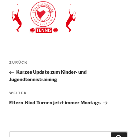
Beitragsnavigation
Vorheriger
ZURÜCK
Beitrag
Kurzes Update zum Kinder- und
Jugendtennistraining
Nächster
WEITER
Beitrag
Eltern-Kind-Turnen jetzt immer Montags
Suchen
Suche