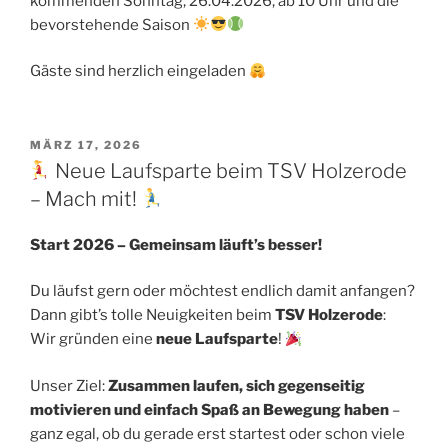
kommenden Sonntag, 26.04.2026, ab 10 Uhr und die
bevorstehende Saison
Gäste sind herzlich eingeladen
VERÖFFENTLICHT
MÄRZ 17, 2026
AM
Neue Laufsparte beim TSV Holzerode
– Mach mit!
Start 2026 – Gemeinsam läuft’s besser!
Du läufst gern oder möchtest endlich damit anfangen?
Dann gibt’s tolle Neuigkeiten beim
TSV Holzerode
:
Wir gründen eine
neue Laufsparte
!
Unser Ziel:
Zusammen laufen, sich gegenseitig
motivieren und einfach Spaß an Bewegung haben
–
ganz egal, ob du gerade erst startest oder schon viele