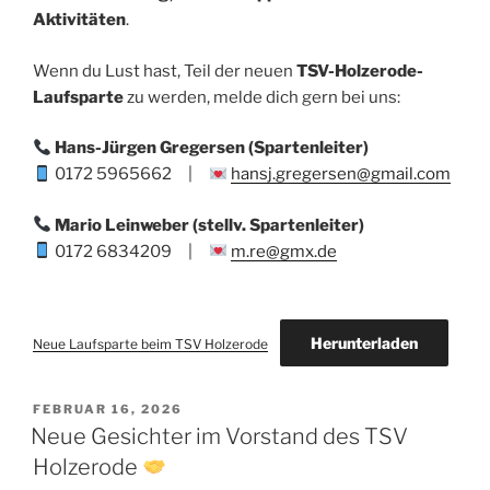
Aktivitäten
.
Wenn du Lust hast, Teil der neuen
TSV-Holzerode-
Laufsparte
zu werden, melde dich gern bei uns:
Hans-Jürgen Gregersen (Spartenleiter)
0172 5965662 |
hansj.gregersen@gmail.com
Mario Leinweber (stellv. Spartenleiter)
0172 6834209 |
m.re@gmx.de
Herunterladen
Neue Laufsparte beim TSV Holzerode
VERÖFFENTLICHT
FEBRUAR 16, 2026
AM
Neue Gesichter im Vorstand des TSV
Holzerode