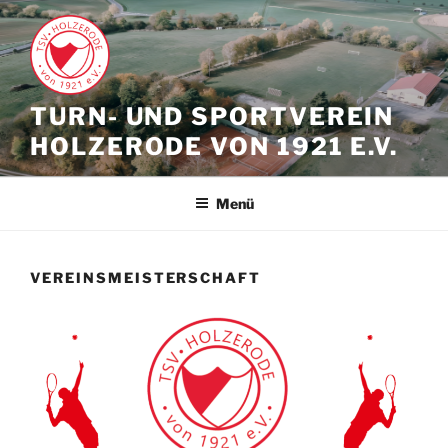
Zum
Inhalt
springen
TURN- UND SPORTVEREIN
HOLZERODE VON 1921 E.V.
Menü
VEREINSMEISTERSCHAFT