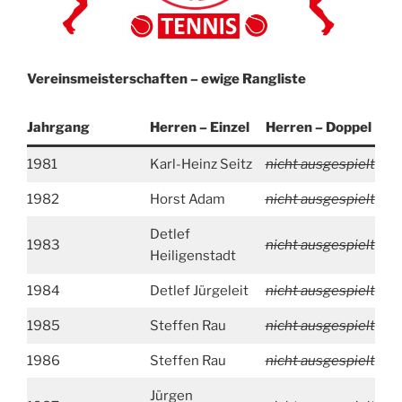
Vereinsmeisterschaften – ewige Rangliste
Jahrgang
Herren – Einzel
Herren – Doppel
1981
Karl-Heinz Seitz
nicht ausgespielt
1982
Horst Adam
nicht ausgespielt
Detlef
1983
nicht ausgespielt
Heiligenstadt
1984
Detlef Jürgeleit
nicht ausgespielt
1985
Steffen Rau
nicht ausgespielt
1986
Steffen Rau
nicht ausgespielt
Jürgen