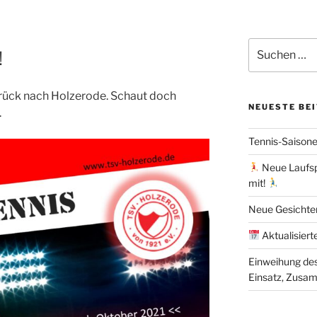
Suchen
!
nach:
urück nach Holzerode. Schaut doch
NEUESTE BE
.
Tennis-Saison
Neue Laufsp
mit!
Neue Gesichte
Aktualisiert
Einweihung des 
Einsatz, Zusa