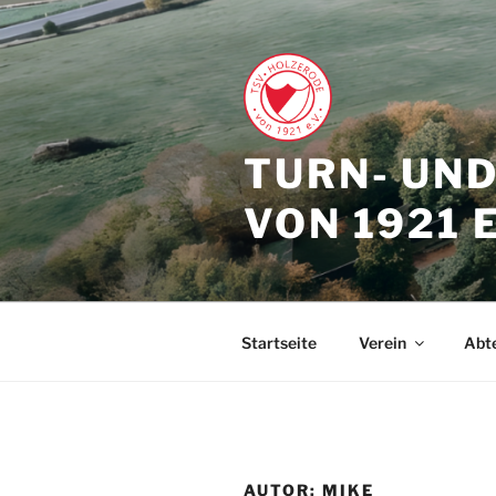
Zum
Inhalt
springen
TURN- UN
VON 1921 E
Startseite
Verein
Abt
AUTOR:
MIKE