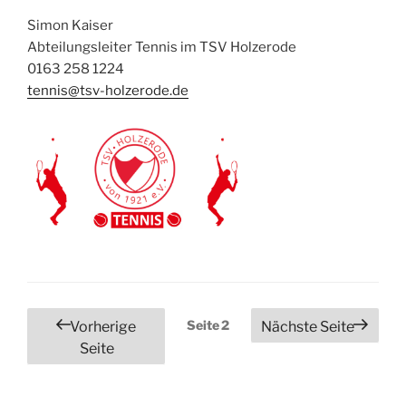
Simon Kaiser
Abteilungsleiter Tennis im TSV Holzerode
0163 258 1224
tennis@tsv-holzerode.de
Seitennummerierung
Seite
2
Vorherige
Nächste Seite
der
Seite
Beiträge